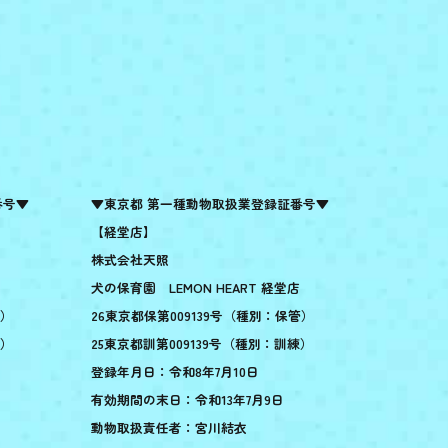
番号▼
▼東京都 第一種動物取扱業登録証番号▼
【経堂店】
株式会社天照
犬の保育園 LEMON HEART 経堂店
管）
26東京都保第009139号（種別：保管）
練）
25東京都訓第009139号（種別：訓練）
登録年月日：令和8年7月10日
有効期間の末日：令和13年7月9日
動物取扱責任者：宮川結衣