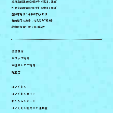
26東京都保第009139号（種別：保管）
25東京都訓第009139号（種別：訓練）
登録年月日：令和8年7月10日
有効期間の末日：令和13年7月9日
動物取扱責任者：宮川結衣
白金台店
スタッフ紹介
生徒さんのご紹介
経堂店
ほいくえん
ほいくえんガイド
わんちゃんの一日
ほいくえん利用中の運動量