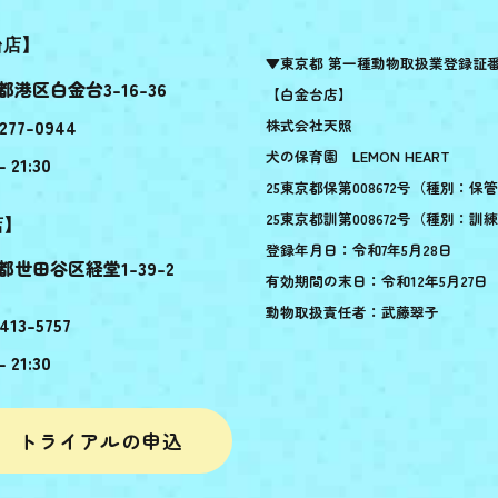
台店】
▼東京都 第一種動物取扱業登録証
都港区白金台3-16-36
【白金台店】
277-0944
株式会社天照
犬の保育園 LEMON HEART
- 21:30
25東京都保第008672号（種別：保
25東京都訓第008672号（種別：訓
店】
登録年月日：令和7年5月28日
都世田谷区経堂1-39-2
有効期間の末日：令和12年5月27日
動物取扱責任者：武藤翠子
413-5757
- 21:30
トライアルの申込