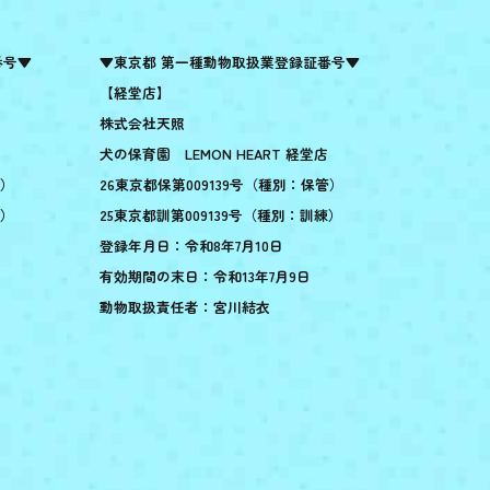
番号▼
▼東京都 第一種動物取扱業登録証番号▼
【経堂店】
株式会社天照
犬の保育園 LEMON HEART 経堂店
管）
26東京都保第009139号（種別：保管）
練）
25東京都訓第009139号（種別：訓練）
登録年月日：令和8年7月10日
有効期間の末日：令和13年7月9日
動物取扱責任者：宮川結衣