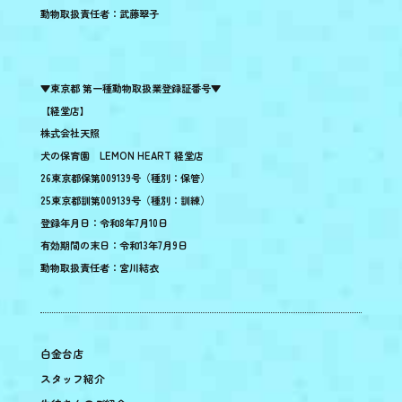
動物取扱責任者：武藤翠子
▼東京都 第一種動物取扱業登録証番号▼
【経堂店】
株式会社天照
犬の保育園 LEMON HEART 経堂店
26東京都保第009139号（種別：保管）
25東京都訓第009139号（種別：訓練）
登録年月日：令和8年7月10日
有効期間の末日：令和13年7月9日
動物取扱責任者：宮川結衣
白金台店
スタッフ紹介