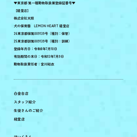
▼東京都 第一種動物取扱業登録証番号▼
【経堂店】
株式会社天照
犬の保育園 LEMON HEART 経堂店
26東京都保第009139号（種別：保管）
25東京都訓第009139号（種別：訓練）
登録年月日：令和8年7月10日
有効期間の末日：令和13年7月9日
動物取扱責任者：宮川結衣
白金台店
スタッフ紹介
生徒さんのご紹介
経堂店
ほいくえん