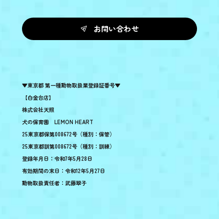
お問い合わせ
▼東京都 第一種動物取扱業登録証番号▼
【白金台店】
株式会社天照
犬の保育園 LEMON HEART
25東京都保第008672号（種別：保管）
25東京都訓第008672号（種別：訓練）
登録年月日：令和7年5月28日
有効期間の末日：令和12年5月27日
動物取扱責任者：武藤翠子