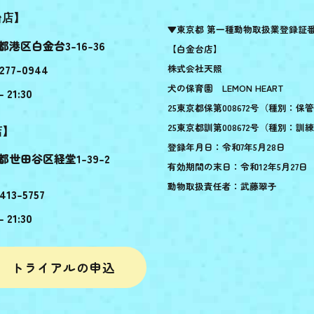
台店】
▼東京都 第一種動物取扱業登録証
都港区白金台3-16-36
【白金台店】
277-0944
株式会社天照
犬の保育園 LEMON HEART
- 21:30
25東京都保第008672号（種別：保
25東京都訓第008672号（種別：訓
店】
登録年月日：令和7年5月28日
都世田谷区経堂1-39-2
有効期間の末日：令和12年5月27日
動物取扱責任者：武藤翠子
413-5757
- 21:30
トライアルの申込