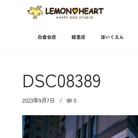
白金台店
経堂店
ほいくえん
DSC08389
2023年9月7日
0