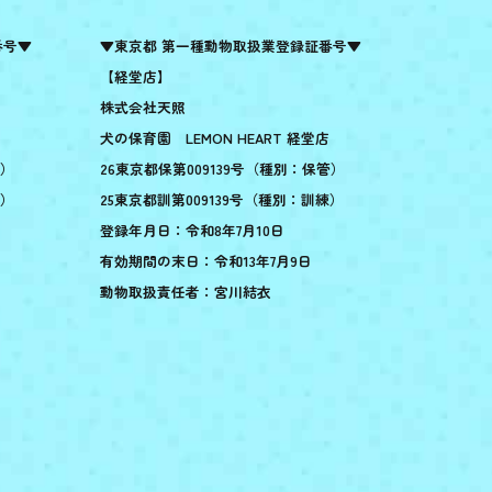
番号▼
▼東京都 第一種動物取扱業登録証番号▼
【経堂店】
株式会社天照
犬の保育園 LEMON HEART 経堂店
管）
26東京都保第009139号（種別：保管）
練）
25東京都訓第009139号（種別：訓練）
登録年月日：令和8年7月10日
有効期間の末日：令和13年7月9日
動物取扱責任者：宮川結衣