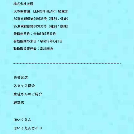
株式会社天照
犬の保育園 LEMON HEART 経堂店
26東京都保第009139号（種別：保管）
25東京都訓第009139号（種別：訓練）
登録年月日：令和8年7月10日
有効期間の末日：令和13年7月9日
動物取扱責任者：宮川結衣
白金台店
スタッフ紹介
生徒さんのご紹介
経堂店
ほいくえん
ほいくえんガイド