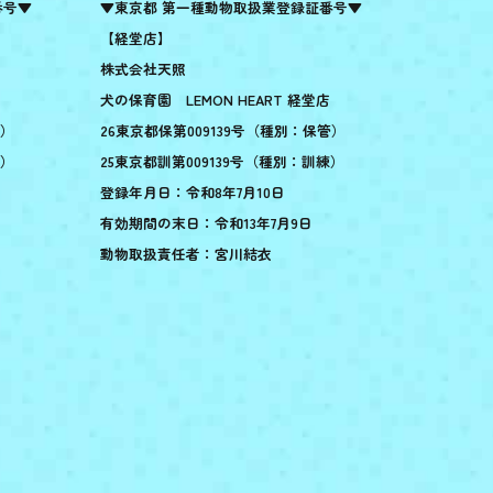
番号▼
▼東京都 第一種動物取扱業登録証番号▼
【経堂店】
株式会社天照
犬の保育園 LEMON HEART 経堂店
管）
26東京都保第009139号（種別：保管）
練）
25東京都訓第009139号（種別：訓練）
登録年月日：令和8年7月10日
有効期間の末日：令和13年7月9日
動物取扱責任者：宮川結衣