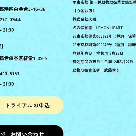
▼東京都 第一種動物取扱業登録証
都港区白金台3-16-36
【白金台店】
277-0944
株式会社天照
犬の保育園 LEMON HEART
- 21:30
25東京都保第008672号（種別：保
25東京都訓第008672号（種別：訓
店】
登録年月日：令和7年5月28日
都世田谷区経堂1-39-2
有効期間の末日：令和12年5月27日
動物取扱責任者：武藤翠子
413-5757
- 21:30
トライアルの申込
お問い合わせ