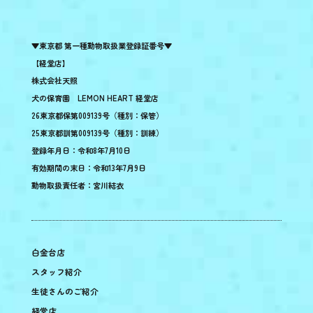
▼東京都 第一種動物取扱業登録証番号▼
【経堂店】
株式会社天照
犬の保育園 LEMON HEART 経堂店
26東京都保第009139号（種別：保管）
25東京都訓第009139号（種別：訓練）
登録年月日：令和8年7月10日
有効期間の末日：令和13年7月9日
動物取扱責任者：宮川結衣
白金台店
スタッフ紹介
生徒さんのご紹介
経堂店