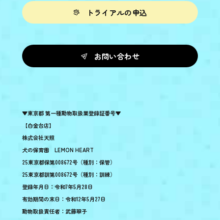
トライアルの申込
お問い合わせ
▼東京都 第一種動物取扱業登録証番号▼
【白金台店】
株式会社天照
犬の保育園 LEMON HEART
25東京都保第008672号（種別：保管）
25東京都訓第008672号（種別：訓練）
登録年月日：令和7年5月28日
有効期間の末日：令和12年5月27日
動物取扱責任者：武藤翠子