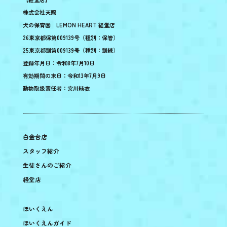
株式会社天照
犬の保育園 LEMON HEART 経堂店
26東京都保第009139号（種別：保管）
25東京都訓第009139号（種別：訓練）
登録年月日：令和8年7月10日
有効期間の末日：令和13年7月9日
動物取扱責任者：宮川結衣
白金台店
スタッフ紹介
生徒さんのご紹介
経堂店
ほいくえん
ほいくえんガイド