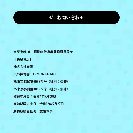
お問い合わせ
▼東京都 第一種動物取扱業登録証番号▼
【白金台店】
株式会社天照
犬の保育園 LEMON HEART
25東京都保第008672号（種別：保管）
25東京都訓第008672号（種別：訓練）
登録年月日：令和7年5月28日
有効期間の末日：令和12年5月27日
動物取扱責任者：武藤翠子