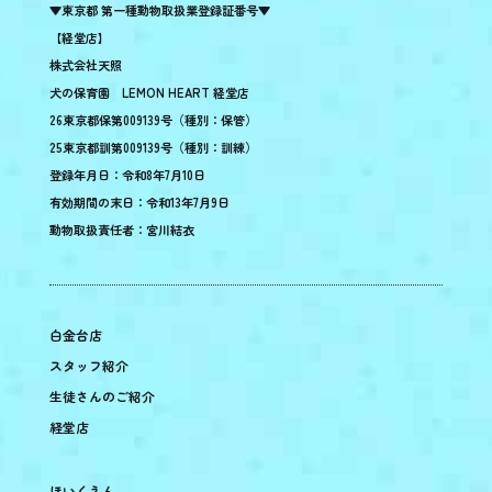
▼東京都 第一種動物取扱業登録証番号▼
【経堂店】
株式会社天照
犬の保育園 LEMON HEART 経堂店
26東京都保第009139号（種別：保管）
25東京都訓第009139号（種別：訓練）
登録年月日：令和8年7月10日
有効期間の末日：令和13年7月9日
動物取扱責任者：宮川結衣
白金台店
スタッフ紹介
生徒さんのご紹介
経堂店
ほいくえん